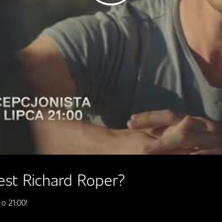
Play
Video
est Richard Roper?
o 21:00!