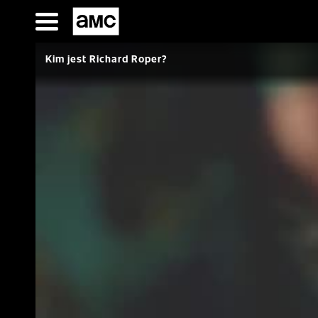
Przejdź
do
SERIALE
treści
FILMY
Kim jest Richard Roper?