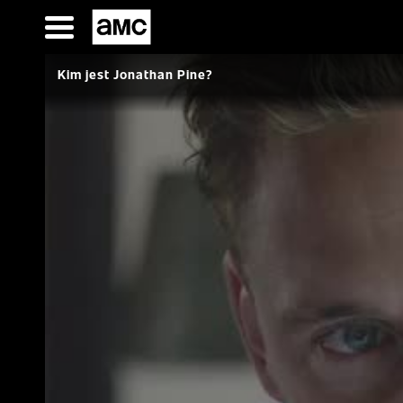
Przejdź
do
SERIALE
treści
FILMY
Kim jest Jonathan Pine?