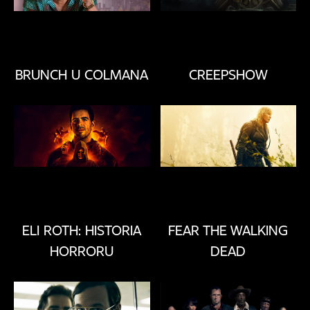
R
A
M
T
V
BRUNCH U COLMANA
CREEPSHOW
G
D
Z
I
E
O
G
L
ELI ROTH: HISTORIA
FEAR THE WALKING
Ą
D
HORRORU
DEAD
A
Ć