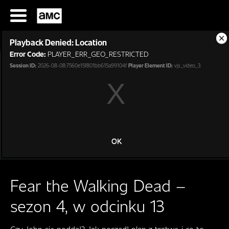
Przejdź
do
treści
T
Playback Denied: Location
h
Cl
i
Error Code:
PLAYER_ERR_GEO_RESTRICTED
Mo
s
Di
Session ID:
2026-08-08:7560e15f801bb615a99104f
Player Element ID:
vjs_video_3
i
s
a
m
o
d
SERIALE
a
l
OK
w
FILMY
i
n
Fear the Walking Dead –
d
P
o
R
sezon 4, w odcinku 13
w
O
.
G