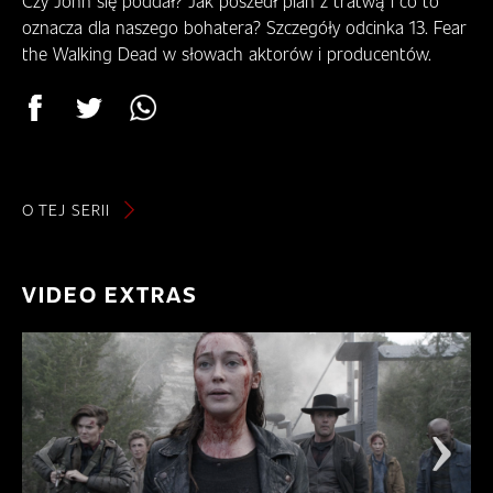
Czy John się poddał? Jak poszedł plan z tratwą i co to
R
oznacza dla naszego bohatera? Szczegóły odcinka 13. Fear
A
the Walking Dead w słowach aktorów i producentów.
M
T
V
G
D
Z
O TEJ SERII
I
E
O
VIDEO EXTRAS
G
L
Ą
D
A
Ć