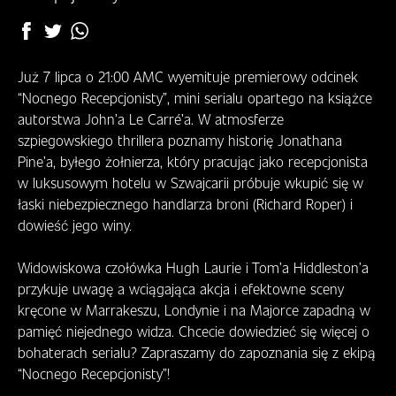
R
A
M
T
Już 7 lipca o 21:00 AMC wyemituje premierowy odcinek
V
“Nocnego Recepcjonisty”, mini serialu opartego na książce
autorstwa John’a Le Carré’a. W atmosferze
G
szpiegowskiego thrillera poznamy historię Jonathana
D
Pine’a, byłego żołnierza, który pracując jako recepcjonista
Z
w luksusowym hotelu w Szwajcarii próbuje wkupić się w
I
łaski niebezpiecznego handlarza broni (Richard Roper) i
E
dowieść jego winy.
O
G
Widowiskowa czołówka Hugh Laurie i Tom’a Hiddleston’a
L
przykuje uwagę a wciągająca akcja i efektowne sceny
Ą
kręcone w Marrakeszu, Londynie i na Majorce zapadną w
D
pamięć niejednego widza. Chcecie dowiedzieć się więcej o
A
bohaterach serialu? Zapraszamy do zapoznania się z ekipą
Ć
“Nocnego Recepcjonisty”!