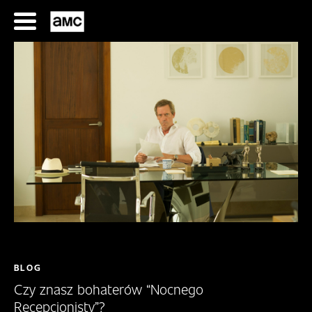
Przejdź
do
treści
SERIALE
FILMY
P
R
BLOG
O
Czy znasz bohaterów “Nocnego
G
Recepcjonisty”?