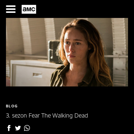
Przejdź
do
treści
SERIALE
FILMY
BLOG
P
3. sezon Fear The Walking Dead
R
O
G