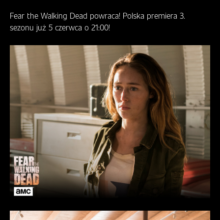
R
A
Fear the Walking Dead powraca! Polska premiera 3.
M
sezonu już 5 czerwca o 21:00!
T
V
G
D
Z
I
E
O
G
L
Ą
D
A
Ć